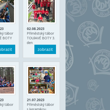
023
02.08.2023
ký tábor
Příměstský tábor
É BOTY
TOUlAVÉ BOTY 3.
den
obrazit
zobrazit
023
21.07.2023
ký tábor
Příměstský tábor
s keramikou