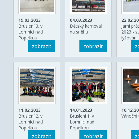
19.03.2023
04.03.2023
22.02.2
Bruslení 3. v
Dětský karneval
Jarní prá
Lomnici nad
na sněhu
2023 - s
Popelkou
lyžování
zobrazit
zobrazit
z
11.02.2023
14.01.2023
16.12.2
Bruslení 2. v
Bruslení 1. v
Vánoční 
Lomnici nad
Lomnici nad
Popelkou
Popelkou
zobrazit
zobrazit
z