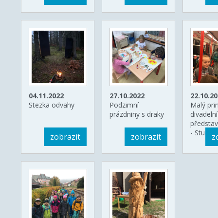
04.11.2022
27.10.2022
22.10.2
Stezka odvahy
Podzimní
Malý prin
prázdniny s draky
divadelní
představ
- Studio
zobrazit
zobrazit
z