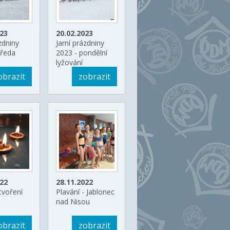
023
20.02.2023
zdniny
Jarní prázdniny
tředa
2023 - pondělní
lyžování
obrazit
zobrazit
022
28.11.2022
tvoření
Plavání - Jablonec
nad Nisou
obrazit
zobrazit