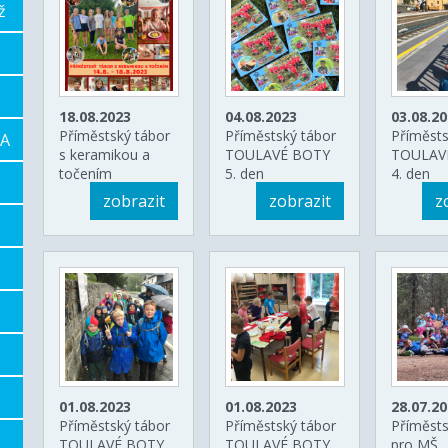
ž
18.08.2023
04.08.2023
03.08.2
Příměstský tábor
Příměstský tábor
Příměsts
RA
s keramikou a
TOULAVÉ BOTY
TOULAV
točením
5. den
4. den
zobrazit
zobrazit
z
01.08.2023
01.08.2023
28.07.2
Příměstský tábor
Příměstský tábor
Příměsts
TOULAVÉ BOTY
TOULAVÉ BOTY
pro MŠ