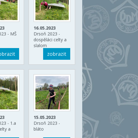
023
16.05.2023
023 - MŠ
Drsoň 2023 -
dospěláci celty a
slalom
obrazit
zobrazit
023
15.05.2023
23 - 1.a
Drsoň 2023 -
elty a
bláto