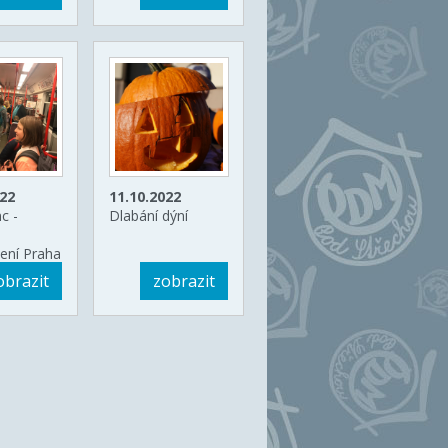
022
11.10.2022
c -
Dlabání dýní
ení Praha
 Dva
obrazit
zobrazit