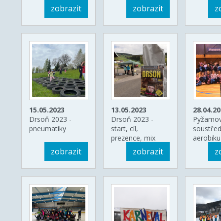
zobrazit
zobrazit
z
15.05.2023
13.05.2023
28.04.2
Drsoň 2023 -
Drsoň 2023 -
Pyžamo
pneumatiky
start, cíl,
soustřed
prezence, mix
aerobiku
zobrazit
zobrazit
z