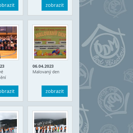
obrazit
zobrazit
023
06.04.2023
vé
Malovaný den
ění
obrazit
zobrazit