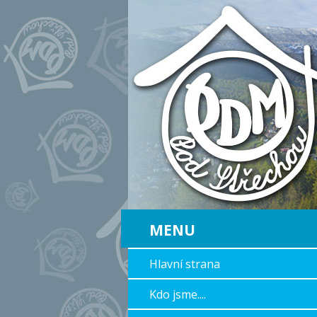
MENU
Hlavní strana
Kdo jsme....