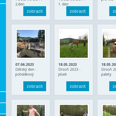
2.den
1. den
zobrazit
zobrazit
z
07.06.2023
18.05.2023
18.05.2
Dětský den -
Drsoň 2023 -
Drsoň 2
pohádkový
písek
palety
zobrazit
zobrazit
z