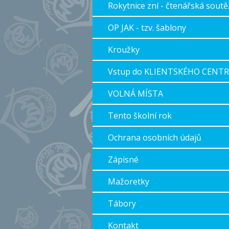
Rokytnice zní - čtenářská soutě
OP JAK - tzv. šablony
Kroužky
Vstup do KLIENTSKÉHO CENT
VOLNÁ MÍSTA
Tento školní rok
Ochrana osobních údajů
Zápisné
Mažoretky
Tábory
Kontakt