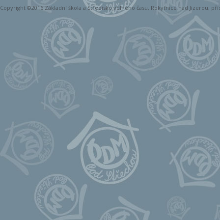
Copyright ©2016 Základní škola a Středisko volného času, Rokytnice nad Jizerou, př