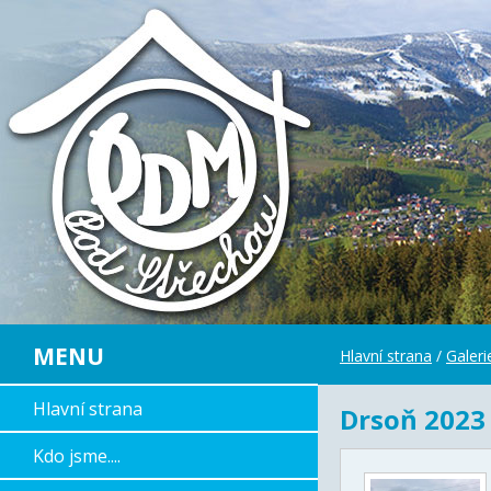
MENU
Hlavní strana
/
Galer
Hlavní strana
Drsoň 2023 
Kdo jsme....