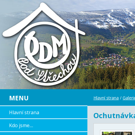
MENU
Hlavní strana
/
Galer
Hlavní strana
Ochutnávka 
Kdo jsme....