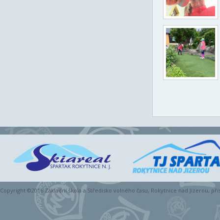
Copyright ©2016 Základní škola a Středisko volného času, Rokytnice nad Jizerou, př