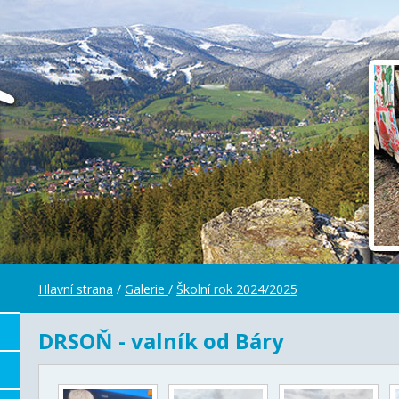
Hlavní strana
/
Galerie
/
Školní rok 2024/2025
DRSOŇ - valník od Báry