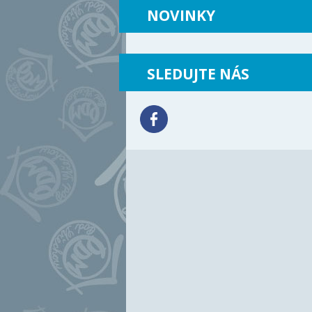
NOVINKY
SLEDUJTE NÁS